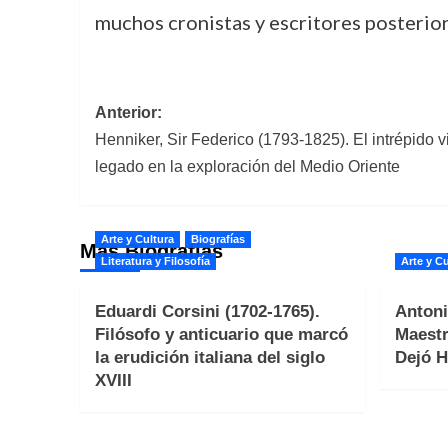
muchos cronistas y escritores posterior
Navegación
Anterior:
Henniker, Sir Federico (1793-1825). El intrépido v
de
legado en la exploración del Medio Oriente
entradas
Arte y Cultura
Biografías
Más Biografías
Literatura y Filosofía
Arte y Cu
Eduardi Corsini (1702-1765).
Antoni
Filósofo y anticuario que marcó
Maestr
la erudición italiana del siglo
Dejó H
XVIII