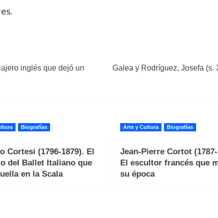
es.
iajero inglés que dejó un
Galea y Rodríguez, Josefa (s. X
ltura
Biografías
Arte y Cultura
Biografías
o Cortesi (1796-1879). El
Jean-Pierre Cortot (1787-
o del Ballet Italiano que
El escultor francés que 
uella en la Scala
su época