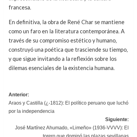
francesa.
En definitiva, la obra de René Char se mantiene
como un faro en la literatura contemporánea. A
través de su compromiso estético y humano,
construyó una poética que trasciende su tiempo,
y que sigue invitando a la reflexión sobre los
dilemas esenciales de la existencia humana.
Navegación
Anterior:
Araos y Castilla (¿-1812): El político peruano que luchó
de
por la independencia
entradas
Siguiente:
José Martínez Ahumado, «Limeño» (1936-VVVV): El
torero que dominó las plazas sevillanas