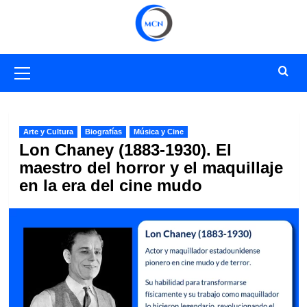
Saltar
al
contenido
Menú
primario
Arte y Cultura
Biografías
Música y Cine
Lon Chaney (1883-1930). El
maestro del horror y el maquillaje
en la era del cine mudo