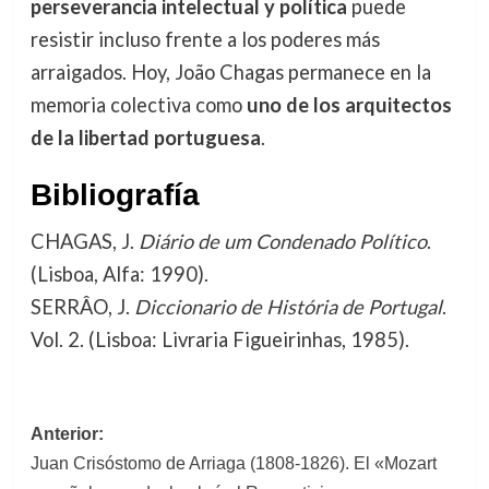
perseverancia intelectual y política
puede
resistir incluso frente a los poderes más
arraigados. Hoy, João Chagas permanece en la
memoria colectiva como
uno de los arquitectos
de la libertad portuguesa
.
Bibliografía
CHAGAS, J.
Diário de um Condenado Político
.
(Lisboa, Alfa: 1990).
SERRÂO, J.
Diccionario de História de Portugal
.
Vol. 2. (Lisboa: Livraria Figueirinhas, 1985).
Navegación
Anterior:
Juan Crisóstomo de Arriaga (1808-1826). El «Mozart
de