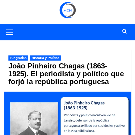
Saltar
al
contenido
Menú
primario
Biografías
Historia y Política
João Pinheiro Chagas (1863-
1925). El periodista y político que
forjó la república portuguesa