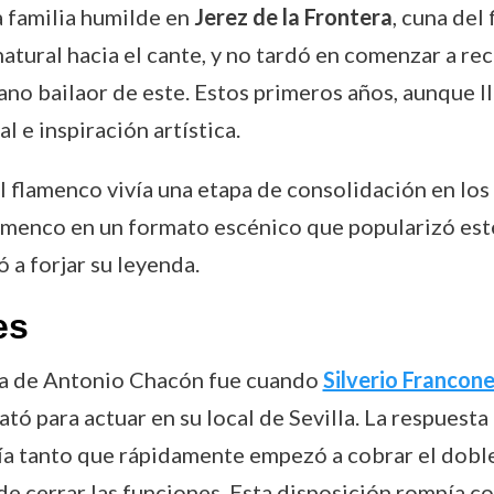
 familia humilde en
Jerez de la Frontera
, cuna del
atural hacia el cante, y no tardó en comenzar a r
no bailaor de este. Estos primeros años, aunque l
 e inspiración artística.
el flamenco vivía una etapa de consolidación en los
flamenco en un formato escénico que popularizó est
a forjar su leyenda.
es
ra de Antonio Chacón fue cuando
Silverio Francone
tó para actuar en su local de Sevilla. La respuesta
lía tanto que rápidamente empezó a cobrar el dob
de cerrar las funciones. Esta disposición rompía c