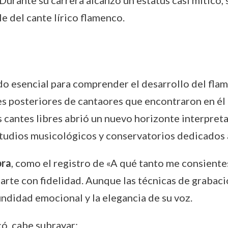
 Durante su carrera alcanzó un estatus casi mítico
e del cante lírico flamenco.
o esencial para comprender el desarrollo del flame
 posteriores de cantaores que encontraron en él u
s cantes libres abrió un nuevo horizonte interpre
studios musicológicos y conservatorios dedicados a
bra
, como el registro de «A qué tanto me consientes
 arte con fidelidad. Aunque las técnicas de grabaci
undidad emocional y la elegancia de su voz.
ó, cabe subrayar: