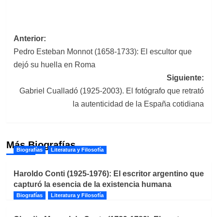
Navegación
Anterior:
Pedro Esteban Monnot (1658-1733): El escultor que
de
dejó su huella en Roma
entradas
Siguiente:
Gabriel Cualladó (1925-2003). El fotógrafo que retrató
la autenticidad de la España cotidiana
Más Biografías
Biografías
Literatura y Filosofía
Haroldo Conti (1925-1976): El escritor argentino que
capturó la esencia de la existencia humana
Biografías
Literatura y Filosofía