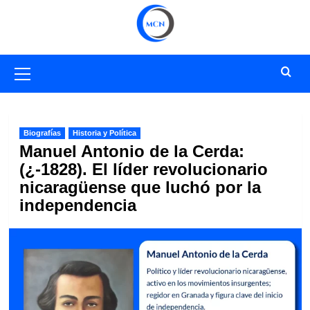
Saltar
al
contenido
Menú
primario
Biografías
Historia y Política
Manuel Antonio de la Cerda:
(¿-1828). El líder revolucionario
nicaragüense que luchó por la
independencia