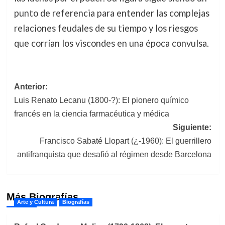
punto de referencia para entender las complejas
relaciones feudales de su tiempo y los riesgos
que corrían los viscondes en una época convulsa.
Navegación
Anterior:
Luis Renato Lecanu (1800-?): El pionero químico
de
francés en la ciencia farmacéutica y médica
entradas
Siguiente:
Francisco Sabaté Llopart (¿-1960): El guerrillero
antifranquista que desafió al régimen desde Barcelona
Más Biografías
Arte y Cultura
Biografías