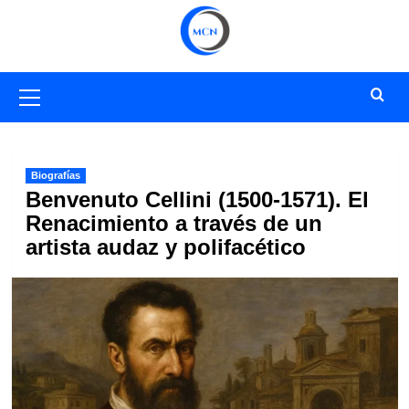
Saltar
al
contenido
Menú
primario
Biografías
Benvenuto Cellini (1500-1571). El
Renacimiento a través de un
artista audaz y polifacético