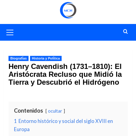
Saltar
al
contenido
Menú
primario
Biografías
Historia y Política
Henry Cavendish (1731–1810): El
Aristócrata Recluso que Midió la
Tierra y Descubrió el Hidrógeno
Contenidos
ocultar
1
Entorno histórico y social del siglo XVIII en
Europa