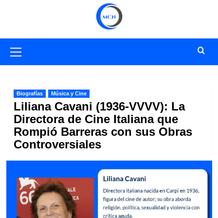
Saltar
al
contenido
Menú
primario
Biografías
Música y Cine
Liliana Cavani (1936-VVVV): La
Directora de Cine Italiana que
Rompió Barreras con sus Obras
Controversiales