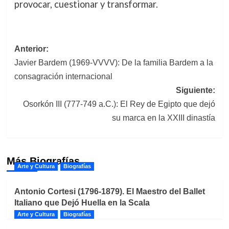
provocar, cuestionar y transformar.
Navegación
Anterior:
Javier Bardem (1969-VVVV): De la familia Bardem a la
de
consagración internacional
entradas
Siguiente:
Osorkón III (777-749 a.C.): El Rey de Egipto que dejó
su marca en la XXIII dinastía
Más Biografías
Arte y Cultura
Biografías
Antonio Cortesi (1796-1879). El Maestro del Ballet
Italiano que Dejó Huella en la Scala
Arte y Cultura
Biografías