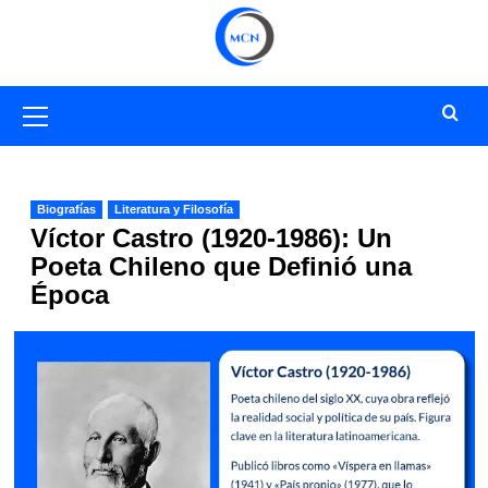
Saltar
al
contenido
Menú
primario
Biografías
Literatura y Filosofía
Víctor Castro (1920-1986): Un
Poeta Chileno que Definió una
Época