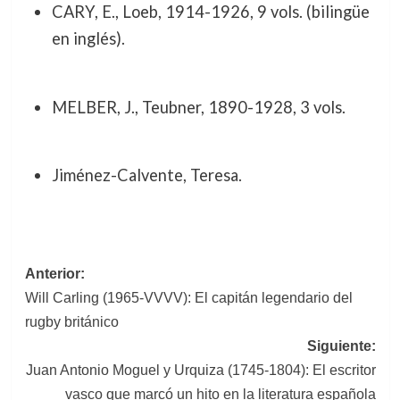
CARY, E., Loeb, 1914-1926, 9 vols. (bilingüe
en inglés).
MELBER, J., Teubner, 1890-1928, 3 vols.
Jiménez-Calvente, Teresa.
Navegación
Anterior:
Will Carling (1965-VVVV): El capitán legendario del
de
rugby británico
entradas
Siguiente:
Juan Antonio Moguel y Urquiza (1745-1804): El escritor
vasco que marcó un hito en la literatura española