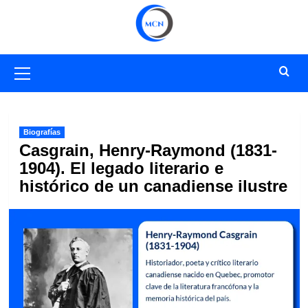
Saltar
al
contenido
Menú
primario
Biografías
Casgrain, Henry-Raymond (1831-
1904). El legado literario e
histórico de un canadiense ilustre