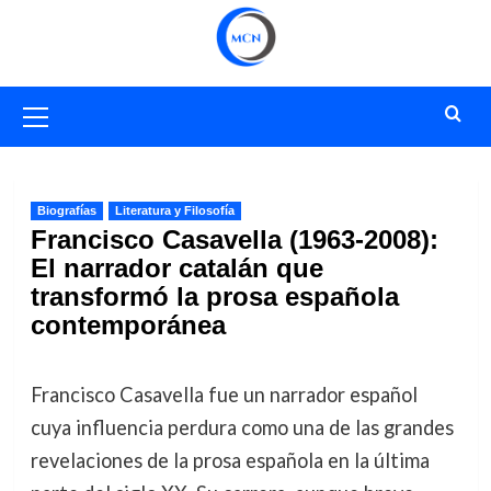
Saltar
al
contenido
Menú
primario
Biografías
Literatura y Filosofía
Francisco Casavella (1963-2008):
El narrador catalán que
transformó la prosa española
contemporánea
Francisco Casavella fue un narrador español
cuya influencia perdura como una de las grandes
revelaciones de la prosa española en la última