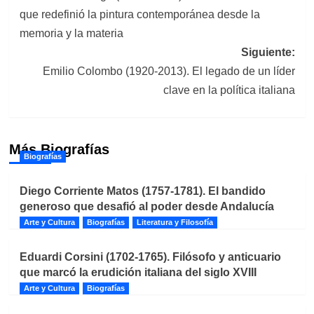
de
que redefinió la pintura contemporánea desde la
entradas
memoria y la materia
Siguiente:
Emilio Colombo (1920-2013). El legado de un líder
clave en la política italiana
Más Biografías
Biografías
Diego Corriente Matos (1757-1781). El bandido
generoso que desafió al poder desde Andalucía
Arte y Cultura
Biografías
Literatura y Filosofía
Eduardi Corsini (1702-1765). Filósofo y anticuario
que marcó la erudición italiana del siglo XVIII
Arte y Cultura
Biografías