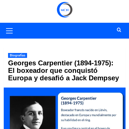
Saltar
al
contenido
Menú
primario
Biografías
Georges Carpentier (1894-1975):
El boxeador que conquistó
Europa y desafió a Jack Dempsey