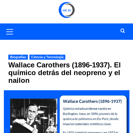
Saltar
al
contenido
Menú
primario
Biografías
Ciencia y Tecnología
Wallace Carothers (1896-1937). El
químico detrás del neopreno y el
nailon