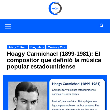
Saltar
al
contenido
Menú
primario
Arte y Cultura
Biografías
Música y Cine
Hoagy Carmichael (1899-1981): El
compositor que definió la música
popular estadounidense