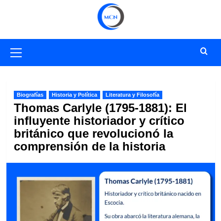
Saltar
al
contenido
Menú
primario
Biografías
Historia y Política
Literatura y Filosofía
Thomas Carlyle (1795-1881): El
influyente historiador y crítico
británico que revolucionó la
comprensión de la historia