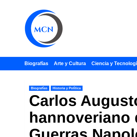
Saltar
al
contenido
Biografías
Arte y Cultura
Ciencia y Tecnolog
Biografías
Historia y Política
Carlos Augusto
hannoveriano q
Guerras Napol