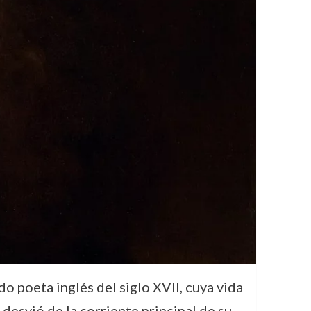
poeta inglés del siglo XVII, cuya vida
desvió de la corriente principal de su