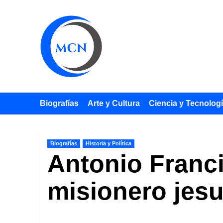
Saltar
al
contenido
Biografías
Arte y Cultura
Ciencia y Tecnolog
Biografías
Historia y Política
Antonio Franci
misionero jesu