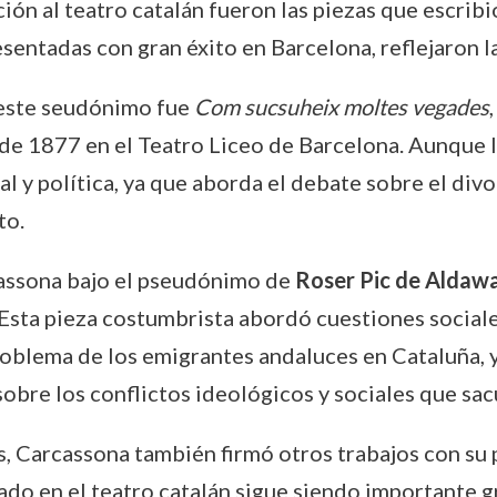
ión al teatro catalán fueron las piezas que escri
sentadas con gran éxito en Barcelona, reflejaron la 
 este seudónimo fue
Com sucsuheix moltes vegades
de 1877 en el Teatro Liceo de Barcelona. Aunque l
cial y política, ya que aborda el debate sobre el di
to.
rcassona bajo el pseudónimo de
Roser Pic de Aldaw
 Esta pieza costumbrista abordó cuestiones sociales
roblema de los emigrantes andaluces en Cataluña, y
 sobre los conflictos ideológicos y sociales que s
s, Carcassona también firmó otros trabajos con su
do en el teatro catalán sigue siendo importante gr