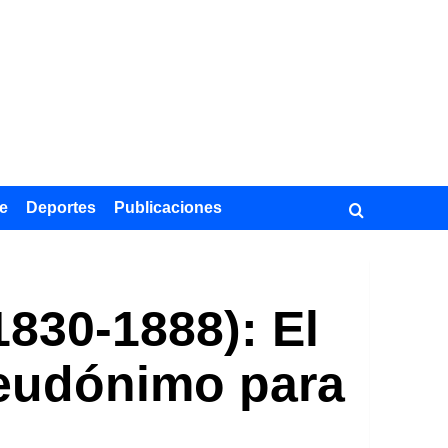
e
Deportes
Publicaciones
830-1888): El
pseudónimo para