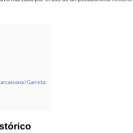
arcassona i Garreta:
stórico