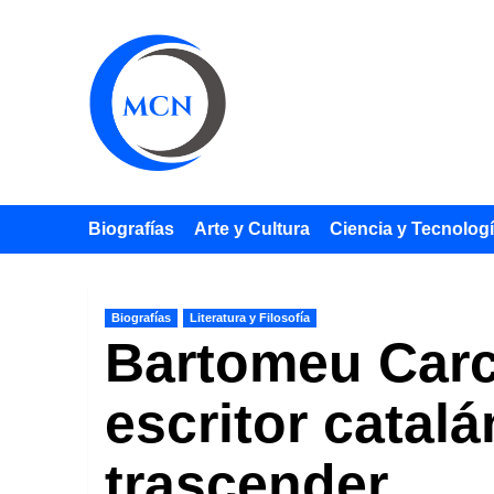
Saltar
al
contenido
Biografías
Arte y Cultura
Ciencia y Tecnolog
Biografías
Literatura y Filosofía
Bartomeu Carca
escritor catal
trascender