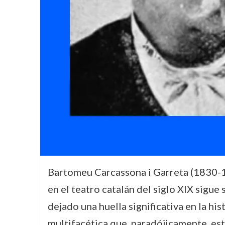
Bartomeu Carcassona i Garreta (1830-188
en el teatro catalán del siglo XIX sigu
dejado una huella significativa en la hi
multifacética que, paradójicamente, e