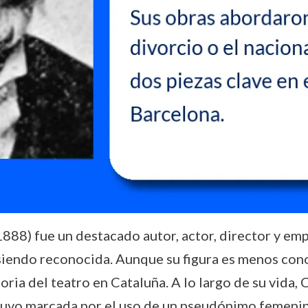
8) fue un destacado autor, actor, director y empr
e siendo reconocida. Aunque su figura es menos cono
storia del teatro en Cataluña. A lo largo de su vida
stuvo marcada por el uso de un pseudónimo femeni