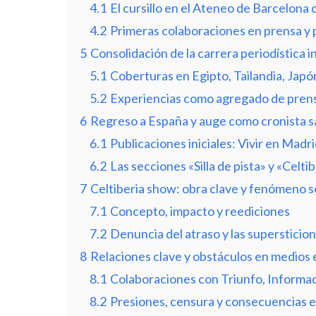
4.1
El cursillo en el Ateneo de Barcelona
4.2
Primeras colaboraciones en prensa y p
5
Consolidación de la carrera periodística i
5.1
Coberturas en Egipto, Tailandia, Japó
5.2
Experiencias como agregado de prens
6
Regreso a España y auge como cronista sa
6.1
Publicaciones iniciales: Vivir en Madr
6.2
Las secciones «Silla de pista» y «Celt
7
Celtiberia show: obra clave y fenómeno s
7.1
Concepto, impacto y reediciones
7.2
Denuncia del atraso y las supersticio
8
Relaciones clave y obstáculos en medios
8.1
Colaboraciones con Triunfo, Informac
8.2
Presiones, censura y consecuencias e