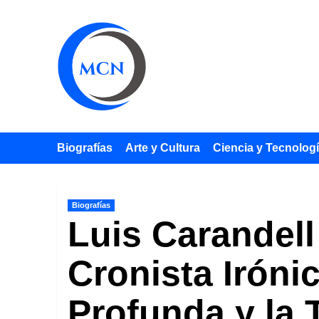
Saltar
al
contenido
Biografías
Arte y Cultura
Ciencia y Tecnolog
Biografías
Luis Carandell
Cronista Iróni
Profunda y la 