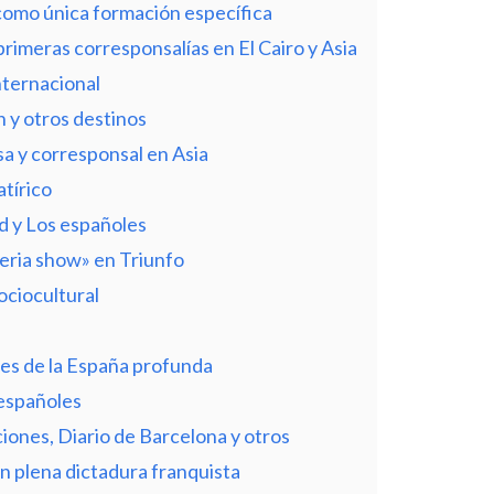
 como única formación específica
rimeras corresponsalías en El Cairo y Asia
nternacional
n y otros destinos
a y corresponsal en Asia
tírico
id y Los españoles
iberia show» en Triunfo
ociocultural
nes de la España profunda
 españoles
iones, Diario de Barcelona y otros
n plena dictadura franquista