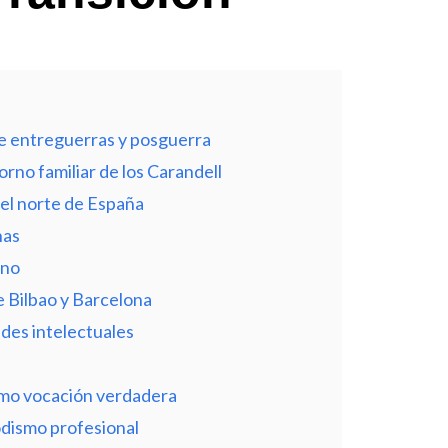
de entreguerras y posguerra
torno familiar de los Carandell
y el norte de España
nas
ano
e Bilbao y Barcelona
des intelectuales
omo vocación verdadera
odismo profesional