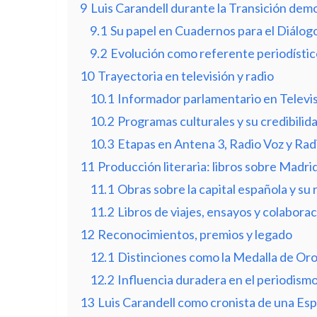
9
Luis Carandell durante la Transición dem
9.1
Su papel en Cuadernos para el Diálogo
9.2
Evolución como referente periodístic
10
Trayectoria en televisión y radio
10.1
Informador parlamentario en Televi
10.2
Programas culturales y su credibilida
10.3
Etapas en Antena 3, Radio Voz y Rad
11
Producción literaria: libros sobre Madrid
11.1
Obras sobre la capital española y su r
11.2
Libros de viajes, ensayos y colabor
12
Reconocimientos, premios y legado
12.1
Distinciones como la Medalla de Oro 
12.2
Influencia duradera en el periodismo
13
Luis Carandell como cronista de una Es