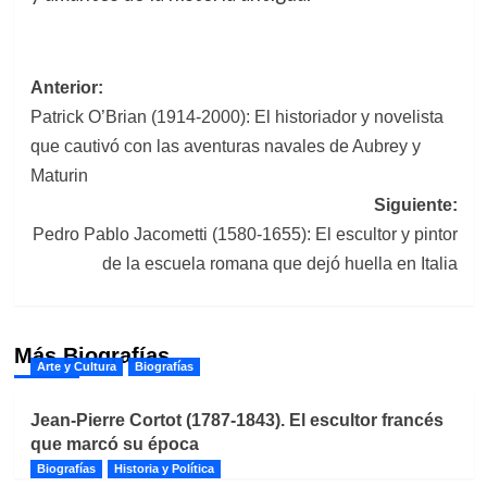
Navegación
Anterior:
Patrick O’Brian (1914-2000): El historiador y novelista
de
que cautivó con las aventuras navales de Aubrey y
entradas
Maturin
Siguiente:
Pedro Pablo Jacometti (1580-1655): El escultor y pintor
de la escuela romana que dejó huella en Italia
Más Biografías
Arte y Cultura
Biografías
Jean-Pierre Cortot (1787-1843). El escultor francés
que marcó su época
Biografías
Historia y Política