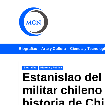
Saltar
al
contenido
Biografías
Arte y Cultura
Ciencia y Tecnolog
Biografías
Historia y Política
Estanislao del
militar chilen
historia de Chi