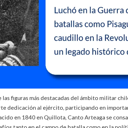
las figuras más destacadas del ámbito militar chile
te dedicación al ejército, participando en import
Nacido en 1840 en Quillota, Canto Arteaga se cons
afíos tanto en el campo de batalla como en la políti