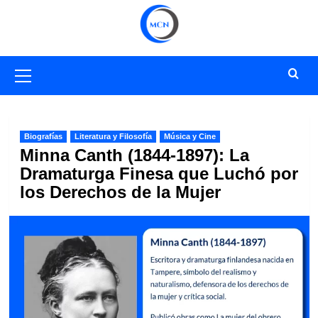
Saltar
al
contenido
Menú
primario
Biografías
Literatura y Filosofía
Música y Cine
Minna Canth (1844-1897): La
Dramaturga Finesa que Luchó por
los Derechos de la Mujer