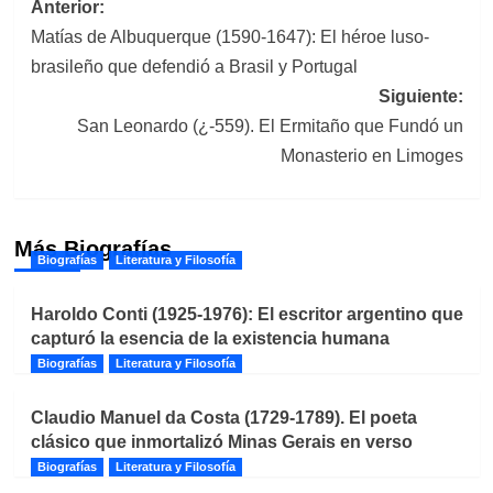
Navegación
Anterior:
Matías de Albuquerque (1590-1647): El héroe luso-
de
brasileño que defendió a Brasil y Portugal
entradas
Siguiente:
San Leonardo (¿-559). El Ermitaño que Fundó un
Monasterio en Limoges
Más Biografías
Biografías
Literatura y Filosofía
Haroldo Conti (1925-1976): El escritor argentino que
capturó la esencia de la existencia humana
Biografías
Literatura y Filosofía
Claudio Manuel da Costa (1729-1789). El poeta
clásico que inmortalizó Minas Gerais en verso
Biografías
Literatura y Filosofía