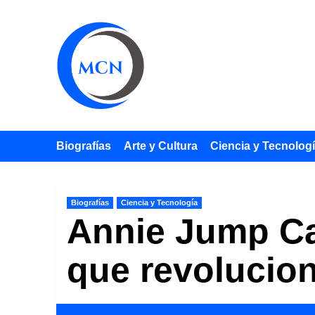
Saltar
al
contenido
Biografías
Arte y Cultura
Ciencia y Tecnolog
Biografías
Ciencia y Tecnología
Annie Jump Ca
que revolucionó