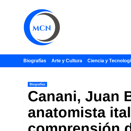
Saltar
al
contenido
Biografías
Arte y Cultura
Ciencia y Tecnolog
Biografías
Canani, Juan B
anatomista ita
comprensión d