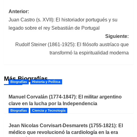
Navegación
Anterior:
Juan Castro (s. XVII): El historiador portugués y su
de
legado sobre el rey Sebastián de Portugal
entradas
Siguiente:
Rudolf Steiner (1861-1925): El filósofo austríaco que
transformó la espiritualidad moderna
Más Biografías
Biografías
Historia y Política
Manuel Corvalán (1774-1847): El militar argentino
clave en la lucha por la Independencia
Biografías
Ciencia y Tecnología
Jean Nicolas Corvisart-Desmarets (1755-1821): El
médico que revolucionó la cardiología en la era