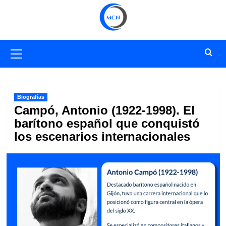
Saltar
al
contenido
Menú
primario
Biografías
Campó, Antonio (1922-1998). El
barítono español que conquistó
los escenarios internacionales