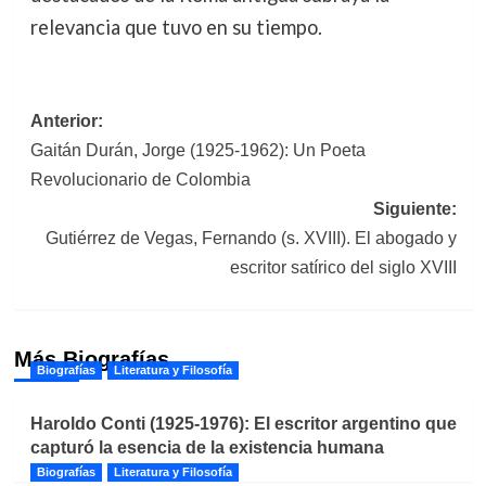
relevancia que tuvo en su tiempo.
Navegación
Anterior:
Gaitán Durán, Jorge (1925-1962): Un Poeta
de
Revolucionario de Colombia
entradas
Siguiente:
Gutiérrez de Vegas, Fernando (s. XVIII). El abogado y
escritor satírico del siglo XVIII
Más Biografías
Biografías
Literatura y Filosofía
Haroldo Conti (1925-1976): El escritor argentino que
capturó la esencia de la existencia humana
Biografías
Literatura y Filosofía