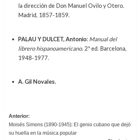
la dirección de Don Manuel Ovilo y Otero.
Madrid, 1857-1859.
PALAU Y DULCET, Antonio:
Manual del
librero hispanoamericano
. 2ª ed. Barcelona,
1948-1977.
A. Gil Novales.
Navegación
Anterior:
Moisés Simons (1890-1945): El genio cubano que dejó
de
su huella en la música popular
entradas