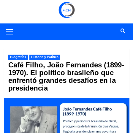
Saltar
al
contenido
Menú
primario
Biografías
Historia y Política
Café Filho, João Fernandes (1899-
1970). El político brasileño que
enfrentó grandes desafíos en la
presidencia