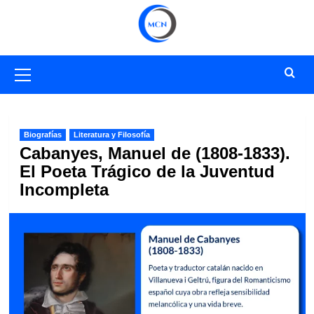
Saltar
al
contenido
Menú
primario
Biografías
Literatura y Filosofía
Cabanyes, Manuel de (1808-1833).
El Poeta Trágico de la Juventud
Incompleta