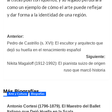
como un ejemplo de cómo el arte puede reflejar
y dar forma a la identidad de una región.
Navegación
Anterior:
Pedro de Castrillo (s. XVI): El escultor y arquitecto que
de
dejó su huella en el renacimiento español
entradas
Siguiente:
Nikita Magaloff (1912-1992): El pianista suizo de origen
ruso que marcó historia
Más Biografías
Arte y Cultura
Biografías
Antonio Cortesi (1796-1879). El Maestro del Ballet
Italiano que Dejó Huella en la Scala