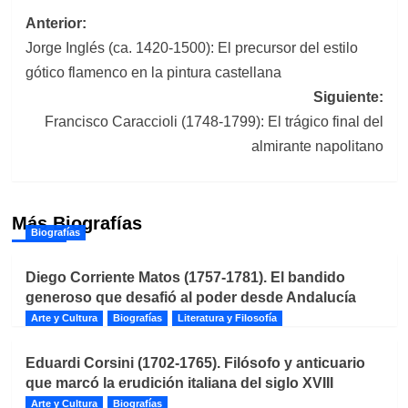
Navegación
Anterior:
Jorge Inglés (ca. 1420-1500): El precursor del estilo
de
gótico flamenco en la pintura castellana
entradas
Siguiente:
Francisco Caraccioli (1748-1799): El trágico final del
almirante napolitano
Más Biografías
Biografías
Diego Corriente Matos (1757-1781). El bandido
generoso que desafió al poder desde Andalucía
Arte y Cultura
Biografías
Literatura y Filosofía
Eduardi Corsini (1702-1765). Filósofo y anticuario
que marcó la erudición italiana del siglo XVIII
Arte y Cultura
Biografías