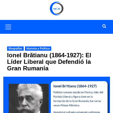
Saltar
al
contenido
Menú
primario
Biografías
Historia y Política
Ionel Brătianu (1864-1927): El
Líder Liberal que Defendió la
Gran Rumanía