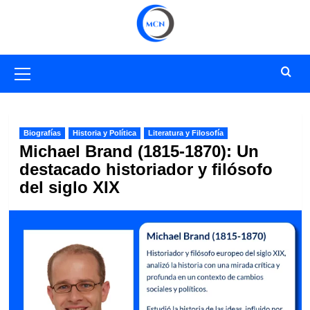
Saltar
al
contenido
Menú
primario
Biografías
Historia y Política
Literatura y Filosofía
Michael Brand (1815-1870): Un
destacado historiador y filósofo
del siglo XIX