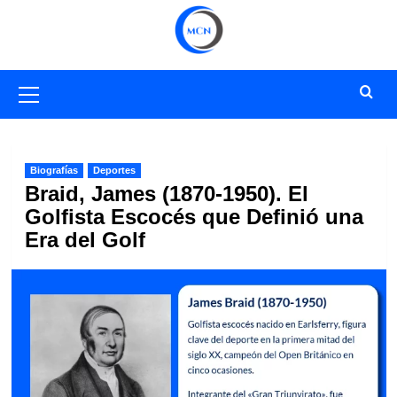
Saltar
al
contenido
Menú
primario
Biografías
Deportes
Braid, James (1870-1950). El
Golfista Escocés que Definió una
Era del Golf