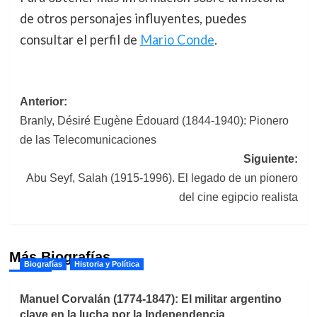
de otros personajes influyentes, puedes
consultar el perfil de
Mario Conde
.
Navegación
Anterior:
Branly, Désiré Eugène Édouard (1844-1940): Pionero
de
de las Telecomunicaciones
entradas
Siguiente:
Abu Seyf, Salah (1915-1996). El legado de un pionero
del cine egipcio realista
Más Biografías
Biografías
Historia y Política
Manuel Corvalán (1774-1847): El militar argentino
clave en la lucha por la Independencia