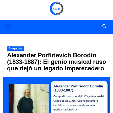
Saltar
al
contenido
Menú
primario
Biografías
Alexander Porfirievich Borodin
(1833-1887): El genio musical ruso
que dejó un legado imperecedero