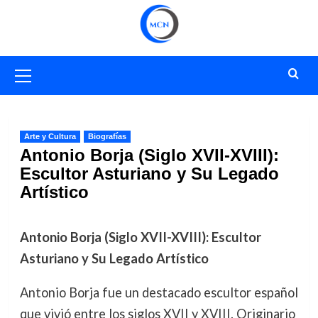
Saltar
al
contenido
Menú
primario
Arte y Cultura
Biografías
Antonio Borja (Siglo XVII-XVIII):
Escultor Asturiano y Su Legado
Artístico
Antonio Borja (Siglo XVII-XVIII): Escultor
Asturiano y Su Legado Artístico
Antonio Borja fue un destacado escultor español
que vivió entre los siglos XVII y XVIII. Originario