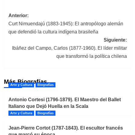
Navegación
Anterior:
Curt Nimuendajú (1883-1945): El antropólogo alemán
de
que defendió la cultura indígena brasileña
entradas
Siguiente:
Ibáñez del Campo, Carlos (1877-1960). El líder militar
que transformó la política chilena
Más Biografías
Arte y Cultura
Biografías
Antonio Cortesi (1796-1879). El Maestro del Ballet
Italiano que Dejó Huella en la Scala
Arte y Cultura
Biografías
Jean-Pierre Cortot (1787-1843). El escultor francés
que marcó su época