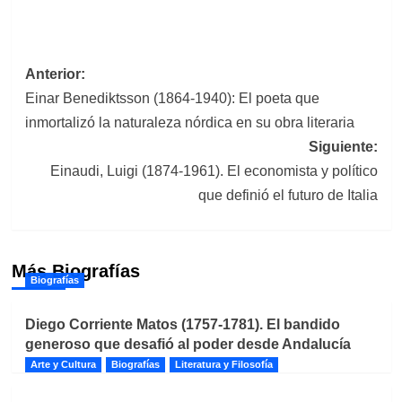
Navegación
Anterior:
Einar Benediktsson (1864-1940): El poeta que
de
inmortalizó la naturaleza nórdica en su obra literaria
entradas
Siguiente:
Einaudi, Luigi (1874-1961). El economista y político
que definió el futuro de Italia
Más Biografías
Biografías
Diego Corriente Matos (1757-1781). El bandido
generoso que desafió al poder desde Andalucía
Arte y Cultura
Biografías
Literatura y Filosofía