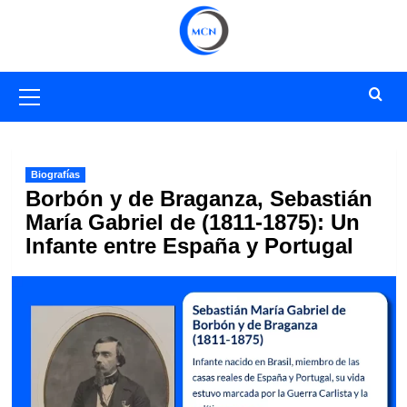
Saltar
al
contenido
Menú
primario
Biografías
Borbón y de Braganza, Sebastián
María Gabriel de (1811-1875): Un
Infante entre España y Portugal