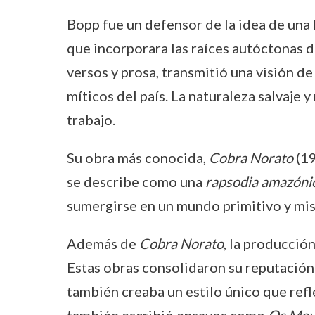
Bopp fue un defensor de la idea de una 
que incorporara las raíces autóctonas d
versos y prosa, transmitió una visión d
míticos del país. La naturaleza salvaje 
trabajo.
Su obra más conocida,
Cobra Norato
(19
se describe como una
rapsodia amazóni
sumergirse en un mundo primitivo y mist
Además de
Cobra Norato
, la producció
Estas obras consolidaron su reputación
también creaba un estilo único que reflej
también escribió ensayos como
Os Mov