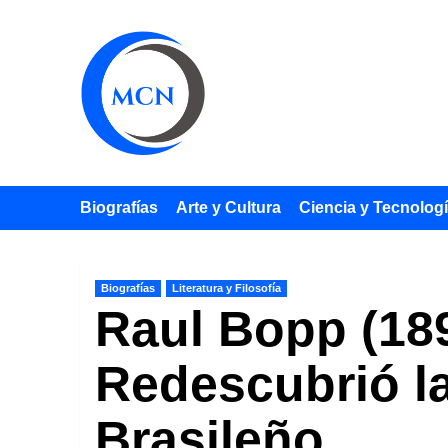
Saltar
al
contenido
Biografías
Arte y Cultura
Ciencia y Tecnolog
Biografías
Literatura y Filosofía
Raul Bopp (189
Redescubrió l
Brasileño