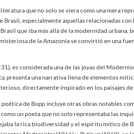
literatura que no solo se viera como una mera repr
e Brasil, especialmente aquellas relacionadas con l
e Brasil que iba más allá de la modernidad urbana, 
y misteriosa de la Amazonía se convirtió en una fue
31), es considerada una de las joyas del Modernis
ca
, presenta una narrativa llena de elementos mític
erioso, directamente inspirado en los paisajes de 
n poética de Bopp incluye otras obras notables c
 como un poeta que no solo representaba las inqu
aba la rica biodiversidad y el espíritu mítico de Br
imentos Modernistas
(1966) y
Putirum
(1969), en l