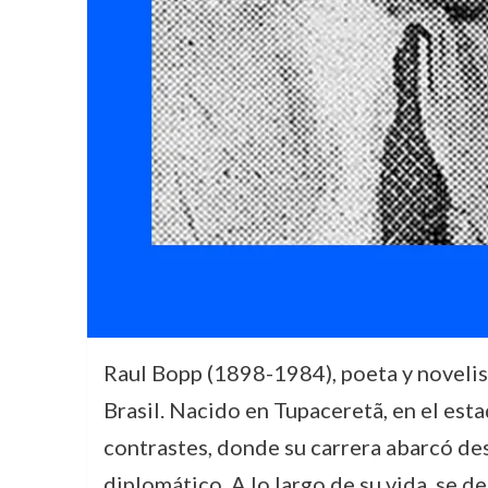
Raul Bopp (1898-1984), poeta y novelist
Brasil. Nacido en Tupaceretã, en el esta
contrastes, donde su carrera abarcó des
diplomático. A lo largo de su vida, se d