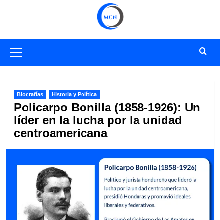
Saltar
al
contenido
Menú
primario
Biografías
Historia y Política
Policarpo Bonilla (1858-1926): Un
líder en la lucha por la unidad
centroamericana