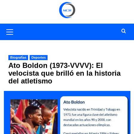
Saltar
al
contenido
Menú
primario
Biografías
Deportes
Ato Boldon (1973-VVVV): El
velocista que brilló en la historia
del atletismo