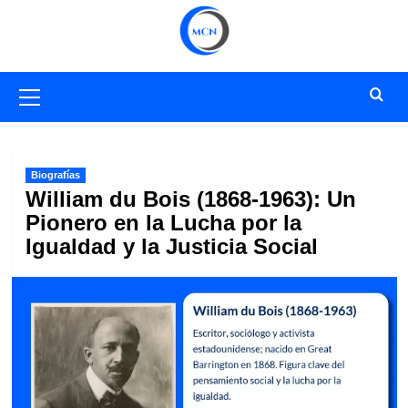
Saltar
al
contenido
Menú
primario
Biografías
William du Bois (1868-1963): Un
Pionero en la Lucha por la
Igualdad y la Justicia Social