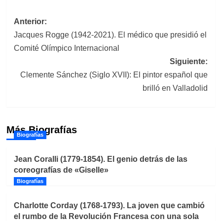
Navegación
Anterior:
Jacques Rogge (1942-2021). El médico que presidió el
de
Comité Olímpico Internacional
entradas
Siguiente:
Clemente Sánchez (Siglo XVII): El pintor español que
brilló en Valladolid
Más Biografías
Biografías
Jean Coralli (1779-1854). El genio detrás de las
coreografías de «Giselle»
Biografías
Charlotte Corday (1768-1793). La joven que cambió
el rumbo de la Revolución Francesa con una sola