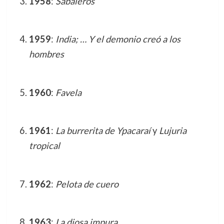
1958
:
Sabaleros
1959
:
India; … Y el demonio creó a los
hombres
1960
:
Favela
1961
:
La burrerita de Ypacaraí
y
Lujuria
tropical
1962
:
Pelota de cuero
1963
:
La diosa impura