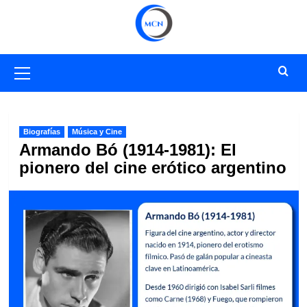
Saltar
al
contenido
Menú
primario
Biografías
Música y Cine
Armando Bó (1914-1981): El
pionero del cine erótico argentino