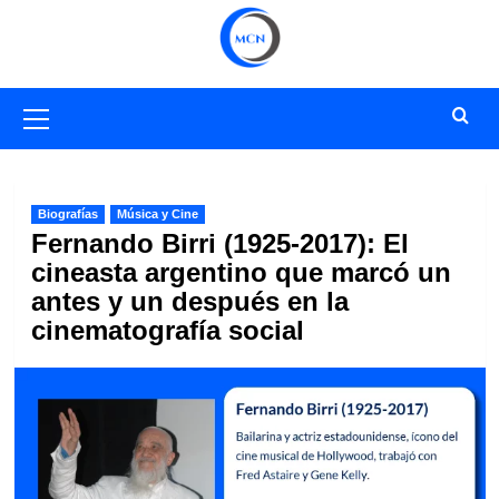
Saltar
al
contenido
Menú
primario
Biografías
Música y Cine
Fernando Birri (1925-2017): El
cineasta argentino que marcó un
antes y un después en la
cinematografía social