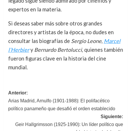
legado sigue siendo admirado por cinéfilos y
expertos en la materia.
Si deseas saber más sobre otros grandes
directores y artistas de la época, no dudes en
consultar las biografías de
Sergio Leone
,
Marcel
l’Herbier
y
Bernardo Bertolucci
, quienes también
fueron figuras clave en la historia del cine
mundial.
Navegación
Anterior:
Arias Madrid, Arnulfo (1901-1988): El polifacético
de
político panameño que desafió el orden establecido
entradas
Siguiente:
Geir Hallgrimsson (1925-1990): Un líder político que