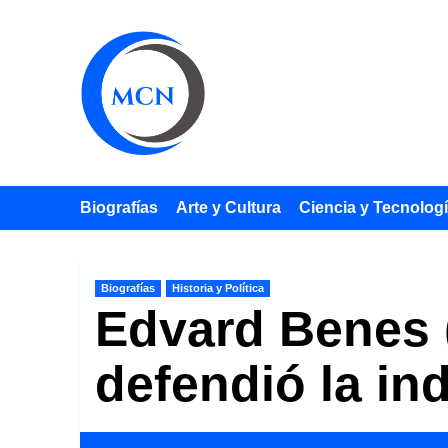
Saltar
al
contenido
Biografías
Arte y Cultura
Ciencia y Tecnolog
Biografías
Historia y Política
Edvard Benes (
defendió la in